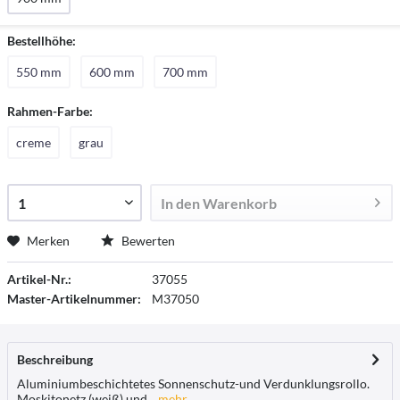
Bestellhöhe:
550 mm
600 mm
700 mm
Rahmen-Farbe:
creme
grau
In den
Warenkorb
Merken
Bewerten
Artikel-Nr.:
37055
Master-Artikelnummer:
M37050
Beschreibung
Aluminiumbeschichtetes Sonnenschutz-und Verdunklungsrollo.
Moskitonetz (weiß) und...
mehr