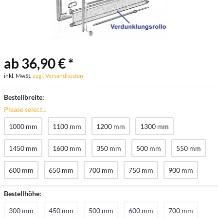
ab 36,90 € *
inkl. MwSt.
zzgl. Versandkosten
Bestellbreite:
Please select...
1000 mm
1100 mm
1200 mm
1300 mm
1450 mm
1600 mm
350 mm
500 mm
550 mm
600 mm
650 mm
700 mm
750 mm
900 mm
Bestellhöhe:
300 mm
450 mm
500 mm
600 mm
700 mm