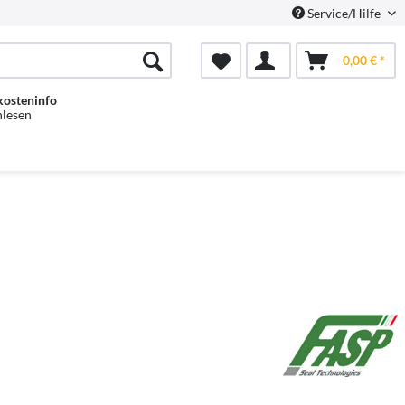
Service/Hilfe
0,00 € *
kosteninfo
hlesen