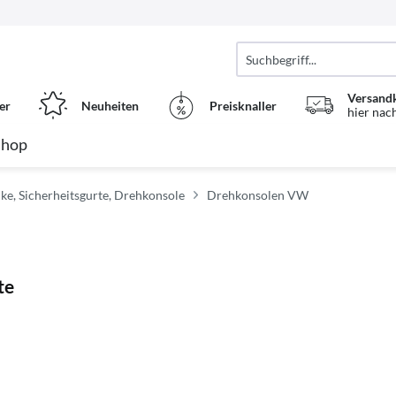
Versand
er
Neuheiten
Preisknaller
hier nac
Shop
änke, Sicherheitsgurte, Drehkonsole
Drehkonsolen VW
te