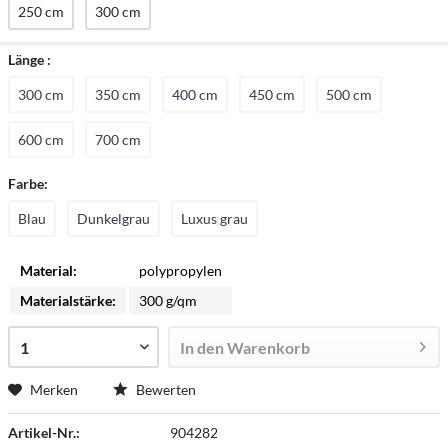
250 cm
300 cm
Länge :
300 cm
350 cm
400 cm
450 cm
500 cm
600 cm
700 cm
Farbe:
Blau
Dunkelgrau
Luxus grau
Material:
polypropylen
Materialstärke:
300 g/qm
In den
Warenkorb
Merken
Bewerten
Artikel-Nr.:
904282