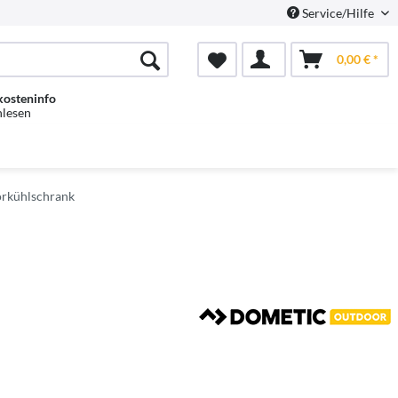
Service/Hilfe
0,00 € *
kosteninfo
hlesen
orkühlschrank