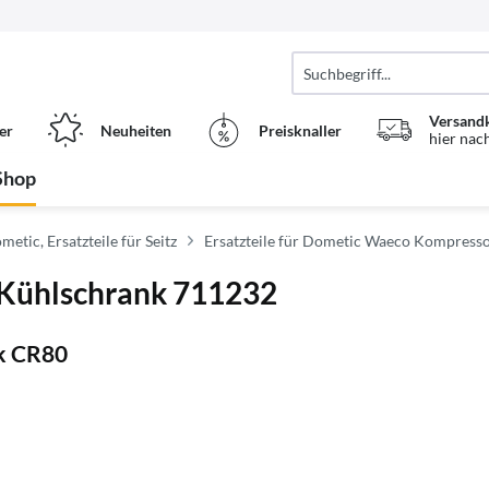
Versand
er
Neuheiten
Preisknaller
hier nac
Shop
metic, Ersatzteile für Seitz
Ersatzteile für Dometic Waeco Kompress
 Kühlschrank 711232
nk CR80