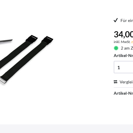
Für ei
34,00
inkl. MwSt.
z
2 am Z
Artikel-Nr
Vergle
Artikel-Nr