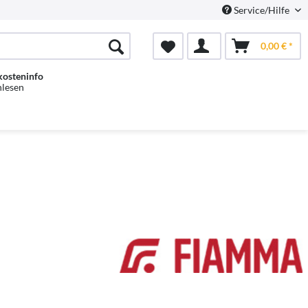
Service/Hilfe
0,00 € *
kosteninfo
hlesen