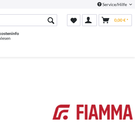
Service/Hilfe
0,00 € *
kosteninfo
hlesen