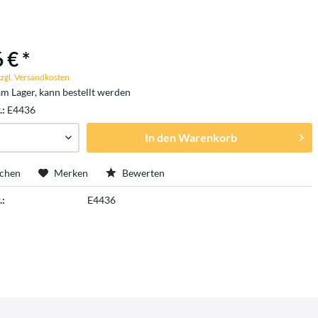
 € *
zgl. Versandkosten
am Lager, kann bestellt werden
.:
E4436
In den
Warenkorb
ichen
Merken
Bewerten
.:
E4436