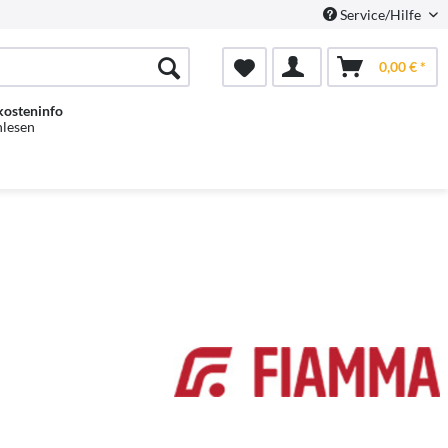
Service/Hilfe
0,00 € *
kosteninfo
hlesen