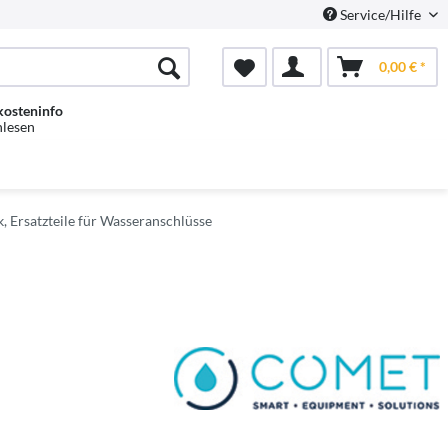
Service/Hilfe
0,00 € *
kosteninfo
hlesen
k, Ersatzteile für Wasseranschlüsse