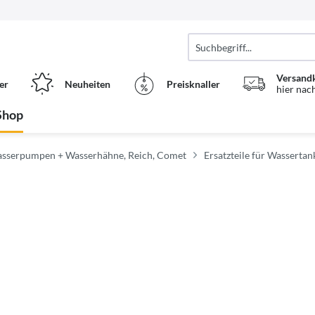
Versand
er
Neuheiten
Preisknaller
hier nac
Shop
Wasserpumpen + Wasserhähne, Reich, Comet
Ersatzteile für Wassertan