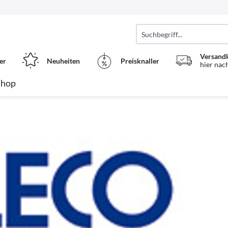
Versand
er
Neuheiten
Preisknaller
hier nac
Shop