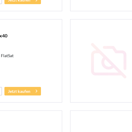
5x40
 FlatSat
Jetzt kaufen