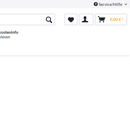
Service/Hilfe
0,00 € *
kosteninfo
hlesen