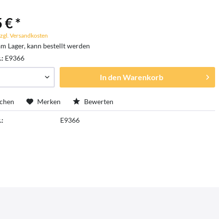
 € *
zgl. Versandkosten
am Lager, kann bestellt werden
.:
E9366
In den
Warenkorb
ichen
Merken
Bewerten
.:
E9366