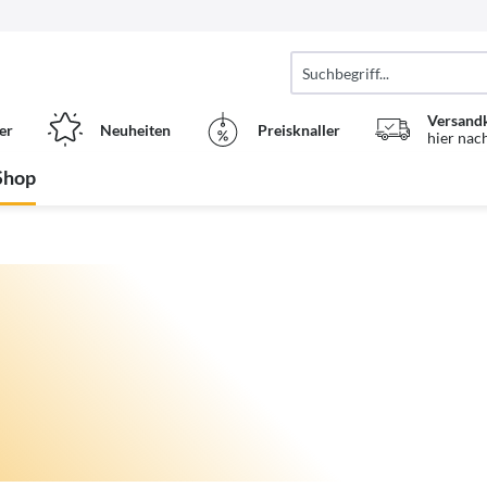
Versand
er
Neuheiten
Preisknaller
hier nac
Shop