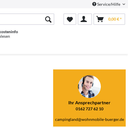
Service/Hilfe
0,00 € *
kosteninfo
hlesen
Ihr Ansprechpartner
0162 727 62 10
campingland@wohnmobile-buerger.de